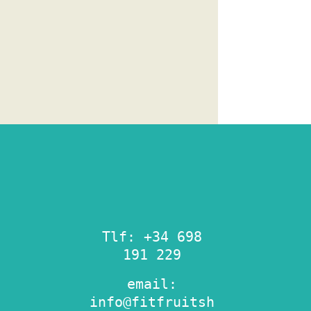
Tlf: +34 698
191 229
email:
info@fitfruitsh