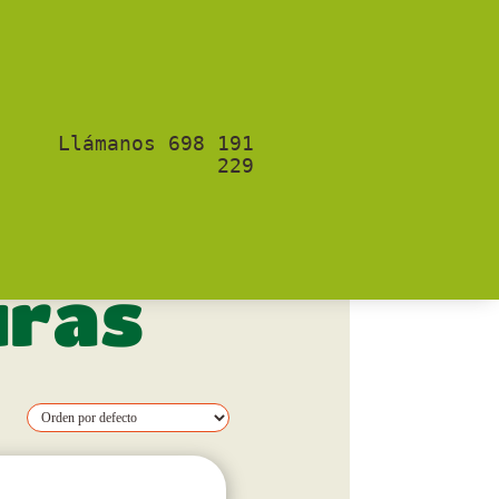
Llámanos 698 191
229
uras