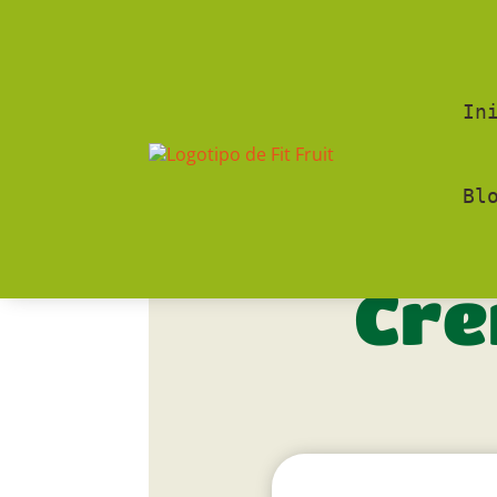
In
Bl
Cre