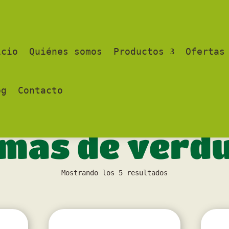
icio
Quiénes somos
Productos
Ofertas
og
Contacto
Inicio
/ Cremas de verduras
mas de verd
Mostrando los 5 resultados