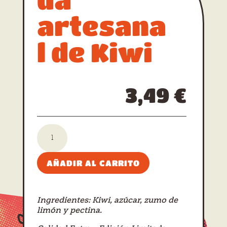
artesana
l de Kiwi
3,49
€
Mermelada
artesanal
de
Kiwi
AÑADIR AL CARRITO
cantidad
Ingredientes: Kiwi, azúcar, zumo de
limón y pectina.