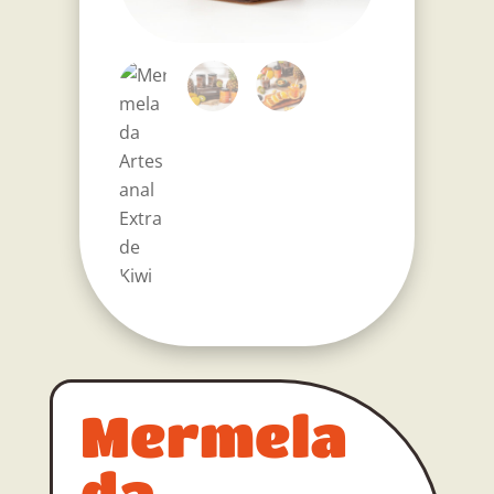
Mermela
da