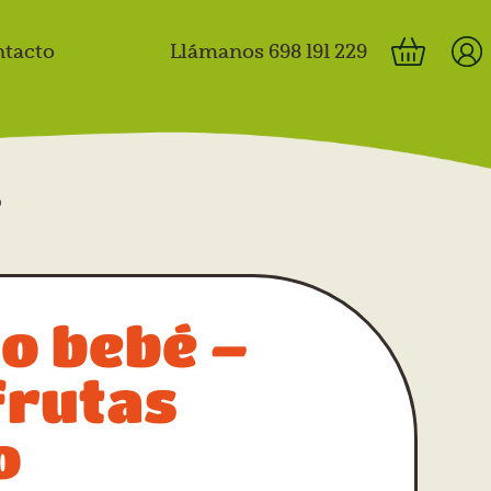
tacto
Llámanos 698 191 229
o
to bebé –
frutas
o