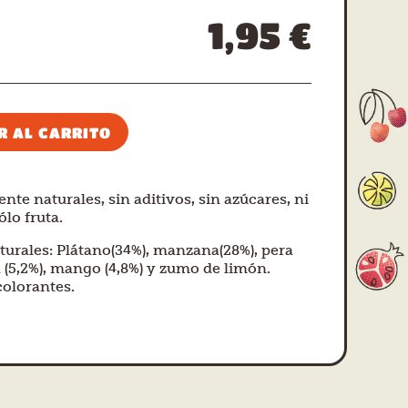
1,95
€
R AL CARRITO
nte naturales, sin aditivos, sin azúcares, ni
lo fruta.
turales: Plátano(34%), manzana(28%), pera
a (5,2%), mango (4,8%) y zumo de limón.
colorantes.