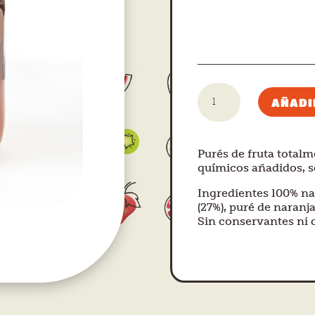
Tarrito
AÑADI
bebé
-
multifrutas
Purés de fruta totalme
mango
químicos añadidos, só
cantidad
Ingredientes 100% na
(27%), puré de naranj
Sin conservantes ni 