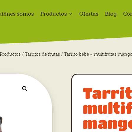
uiénes somos
Productos
Ofertas
Blog
Con
Productos
/
Tarritos de frutas
/ Tarrito bebé – multifrutas mang
Tarri
multi
mang